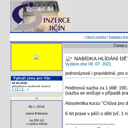
|
Hlavní stránka
|
Databáze fir
Článek z
NABÍDKA HLÍDÁNÍ DĚ
Vydáno dne 08. 07. 2021
jednorázové i pravidelné, pro ob
Vybrali jsme pro Vás
29.06.2026:
aktualizace soukromé inzerce
Hodinová sazba za 1 dítě: 160,
Č.T.Ě.T.E.
:-)
(sazba se snižuje v případě pr
-?-
Absolentka kurzu "Chůva pro d
My v Jičíně
6 let praxe v péči o děti (vč. 1 
máme
6
lékáren
na 200 m2
-----------------------------------
v centru města