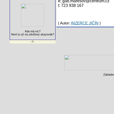
e: gab.maresov@centrum.cz
t: 723 938 167
(
Autor:
INZERCE JIČÍN
)
Kdo má víc?
Není to už na zdvižený ukazovák?
-?-
Základe