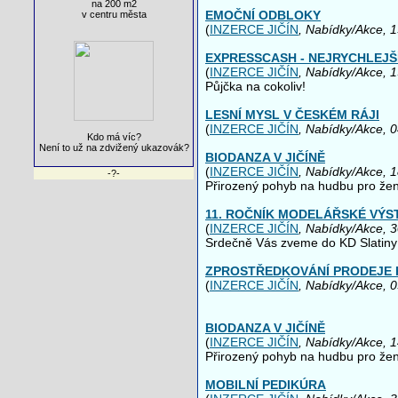
na 200 m2
EMOČNÍ ODBLOKY
v centru města
(
INZERCE JIČÍN
, Nabídky/Akce, 
EXPRESSCASH - NEJRYCHLEJŠ
(
INZERCE JIČÍN
, Nabídky/Akce, 
Půjčka na cokoliv!
LESNÍ MYSL V ČESKÉM RÁJI
(
INZERCE JIČÍN
, Nabídky/Akce, 
Kdo má víc?
Není to už na zdvižený ukazovák?
BIODANZA V JIČÍNĚ
(
INZERCE JIČÍN
, Nabídky/Akce, 
-?-
Přirozený pohyb na hudbu pro že
11. ROČNÍK MODELÁŘSKÉ VÝS
(
INZERCE JIČÍN
, Nabídky/Akce, 
Srdečně Vás zveme do KD Slatiny 
ZPROSTŘEDKOVÁNÍ PRODEJE 
(
INZERCE JIČÍN
, Nabídky/Akce, 
BIODANZA V JIČÍNĚ
(
INZERCE JIČÍN
, Nabídky/Akce, 
Přirozený pohyb na hudbu pro že
MOBILNÍ PEDIKÚRA