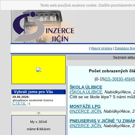
Tento web používá soubory cookie. Dalším procházením to
|
Hlavní stránka
|
Databáze fir
Seznam aktual
Počet zobrazených člá
|0-15|
15-30
|
30-45
|
45
ŠKOLA ÚLIBICE
Vybrali jsme pro Vás
(
ŠKOLA ÚLIBICE
, Nabídky/Akce, 
Cítit se ve škole lépe? S námi mů
29.06.2026:
aktualizace soukromé inzerce
Č.T.Ě.T.E.
:-)
MONTÁŽE LPG
(
INZERCE JIČÍN
, Nabídky/Akce, 
-?-
PNEUSERVIS V JIČÍNĚ "U ZIMÁ
My v Jičíně
(
INZERCE JIČÍN
, Nabídky/Akce, 
máme
6
lékáren