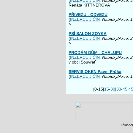
(
INZERCE JIČÍN
, Nabídky/Akce, 
Renáta KITTNEROVÁ
PŘIVEZU - ODVEZU
(
INZERCE JIČÍN
, Nabídky/Akce, 
>
PSÍ SALON ZOYKA
(
INZERCE JIČÍN
, Nabídky/Akce, 
>
PRODÁM DŮM - CHALUPU
(
INZERCE JIČÍN
, Nabídky/Akce, 
v obci Souvrať
SERVIS OKEN Pavel Průša
(
INZERCE JIČÍN
, Nabídky/Akce, 
|0-15|
15-30
|
30-45
|
45
Základe