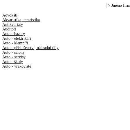
Advokáti
Akvaristika, teraristika
Antikvariáty
Auditoři
Auto - bazary
Auto - elektrikáři
Auto - klempíři
Auto - příslušenství, náhradní díly
Auto - salony
Auto - servisy
Auto - školy
Auto - vrakoviště